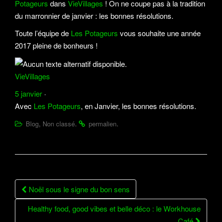
Potageurs
dans
VieVillages
! On ne coupe pas à la tradition
a
du marronnier de janvier : les bonnes résolutions.
t
Toute l’équipe de
Les Potageurs
vous souhaite une année
i
2017 pleine de bonheurs !
o
n
VieVillages
5 janvier
·
Avec
Les Potageurs
, en Janvier, les bonnes résolutions.
,
.
.
Blog
Non classé
permalien
Noël sous le signe du bon sens
Navigation Article
Healthy food, good vibes et belle déco : le Workhouse
Café