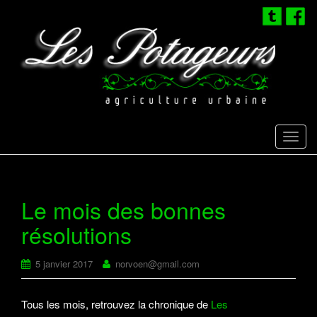
T
o
g
g
Le mois des bonnes
l
résolutions
e
n
a
5 janvier 2017
norvoen@gmail.com
v
i
Tous les mois, retrouvez la chronique de
Les
g