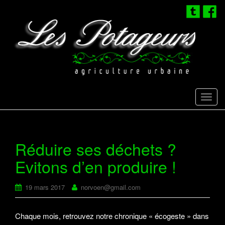
T
o
g
g
Réduire ses déchets ?
l
Evitons d’en produire !
e
n
a
19 mars 2017
norvoen@gmail.com
v
i
Chaque mois, retrouvez notre chronique « écogeste » dans
g