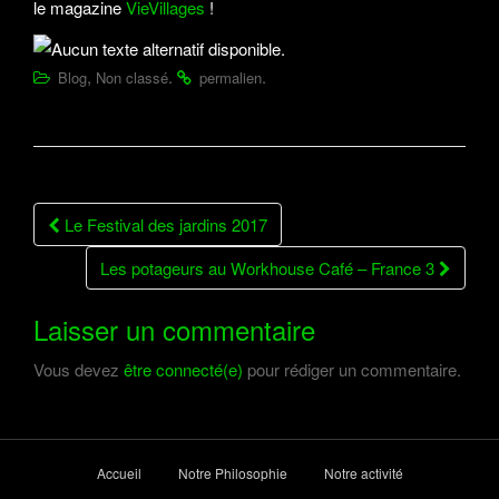
le magazine
VieVillages
!
a
t
,
.
.
Blog
Non classé
permalien
i
o
n
Le Festival des jardins 2017
Navigation Article
Les potageurs au Workhouse Café – France 3
Laisser un commentaire
Vous devez
être connecté(e)
pour rédiger un commentaire.
Accueil
Notre Philosophie
Notre activité